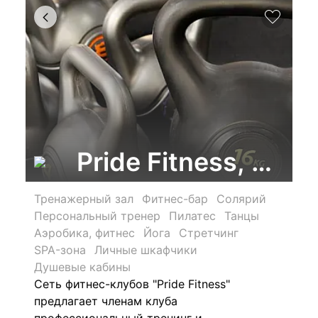
Pride Fitness, фит
Тренажерный зал
Фитнес-бар
Солярий
Персональный тренер
Пилатес
Танцы
Аэробика, фитнес
Йога
Стретчинг
SPA-зона
Личные шкафчики
Душевые кабины
Сеть фитнес-клубов "Pride Fitness"
предлагает членам клуба