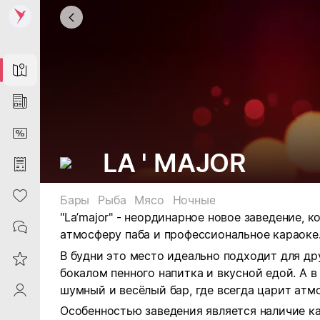
Map
News
DiscountCard
LA ' MAJOR
Purchases
Heart
Бары
Рыба
Мясо
Ночные
"La’major" - н
еординарное новое заведение
, к
Contacts
атмосферу паба и профессиональное караоке
В будни это место идеально подходит для д
Reviews
бокалом пенного напитка и вкусной едой. А в
шумный и весёлый бар, где всегда царит атм
ProfileSaby
Особенностью заведения является наличие к