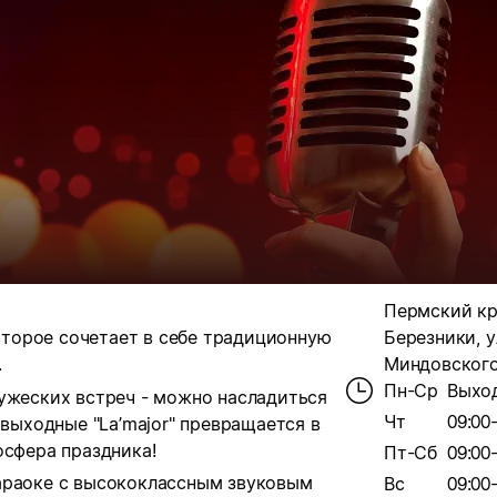
Пермский кра
оторое сочетает в себе традиционную
Березники, у
.
Миндовского,
Пн-Ср
Выхо
ружеских встреч - можно насладиться
Чт
09:00
 выходные "La’major" превращается в
осфера праздника!
Пт-Сб
09:00
араоке с высококлассным звуковым
Вс
09:00