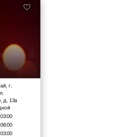
й, г.
л.
 д. 13а
дной
-03:00
-06:00
-03:00