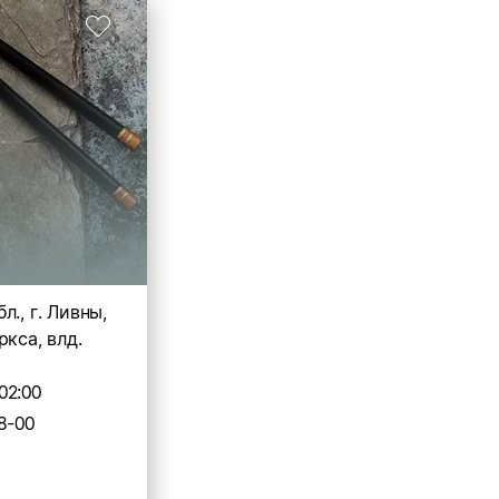
л., г. Ливны,
ркса, влд.
02:00
8-00