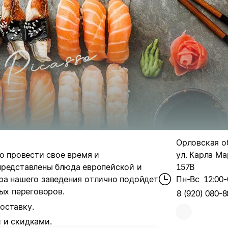
Орловская об
но провести свое время и
ул. Карла Ма
представлены блюда европейской и
157В
ра нашего заведения отлично подойдет
Пн-Вс
12:00-
ых переговоров.
8 (920) 080-8
оставку.
 и скидками.