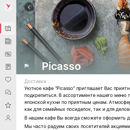
Map
News
DiscountCard
Picasso
Purchases
Heart
Доставка
Уютное кафе "Picasso" приглашает Вас прият
Contacts
подкрепиться. В ассортименте нашего меню 
японской кухни по приятным ценам. Атмосфе
Reviews
как для семейных посиделок, так и для делов
В нашем кафе Вы всегда сможете оформить д
ProfileSaby
Мы часто радуем своих посетителей акциями