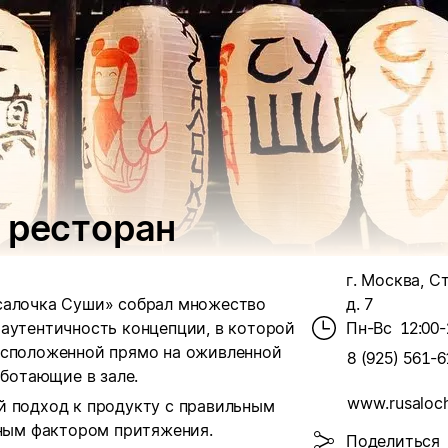
 ресторан
г. Москва, С
салочка Суши» собрал множество
д. 7
 аутентичность концепции, в которой
Пн-Вс
12:00-
асположенной прямо на оживленной
8 (925) 561-6
аботающие в зале.
www.rusaloch
й подход к продукту с правильным
вным фактором притяжения.
Поделиться