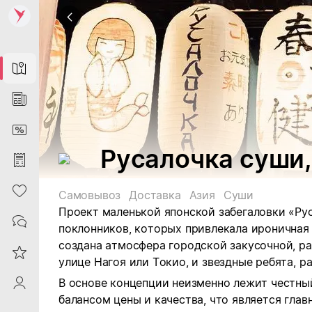
Map
News
DiscountCard
Русалочка суши,
Purchases
Heart
Самовывоз
Доставка
Азия
Суши
Проект маленькой японской забегаловки «Ру
Contacts
поклонников, которых привлекала ироничная
создана атмосфера городской закусочной, р
Reviews
улице Нагоя или Токио, и звездные ребята, р
В основе концепции неизменно лежит честны
ProfileSaby
балансом цены и качества, что является гла