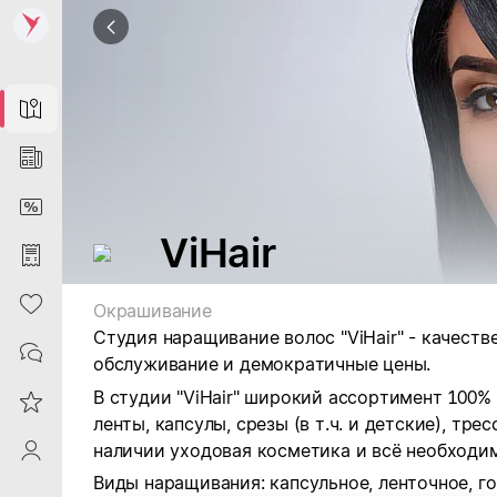
Map
News
DiscountCard
ViHair
Purchases
Heart
Окрашивание
Студия наращивание волос "ViHair" - качеств
Contacts
обслуживание и демократичные цены.
В студии "ViHair" широкий ассортимент 100%
Reviews
ленты, капсулы, срезы (в т.ч. и детские), тре
наличии уходовая косметика и всё необходи
ProfileSaby
Виды наращивания: капсульное, ленточное, г