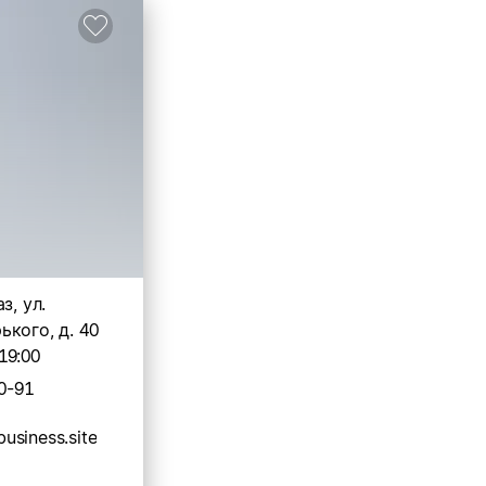
з, ул.
кого, д. 40
19:00
0-91
.business.site