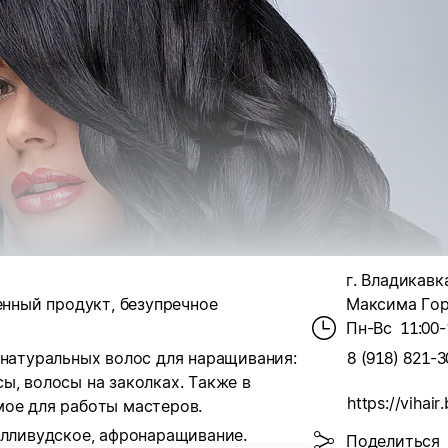
г. Владикавка
енный продукт, безупречное
Максима Горь
Пн-Вс
11:00-
 натуральных волос для наращивания:
8 (918) 821-3
ссы, волосы на заколках. Также в
https://vihair
мое для работы мастеров.
олливудское, афронаращивание.
Поделиться