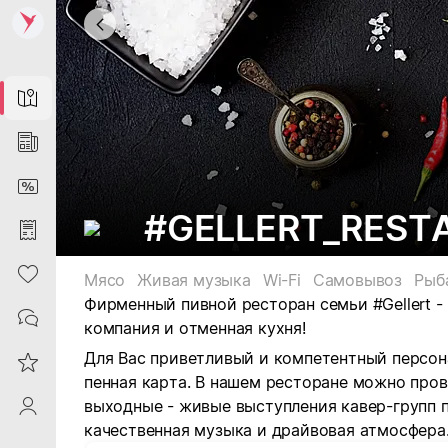
Map
News
DiscountCard
#GELLERT_REST
Purchases
Heart
Мясо
Живая музыка
Wi-Fi
Самовывоз
Рыб
Фирменный пивной ресторан семьи #Gellert -
Contacts
компания и отменная кухня!
Для Вас приветливый и компетентный персон
Reviews
пенная карта. В нашем ресторане можно про
выходные - живые выступления кавер-групп 
ProfileSaby
качественная музыка и драйвовая атмосфера