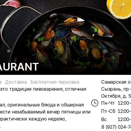
AURANT
а
Доставка
Бесплатная парковка
Самарская об
 это традиции пивоварения, отличная
Сызрань, пр-
Октября, д. 
Пн-Чт
12:00
ал, оригинальные блюда и обширная
Пт-Сб
12:00
вести незабываемый вечер пятницы или
практически каждую неделю,
Вс
12:00
.
8 (927) 024-7