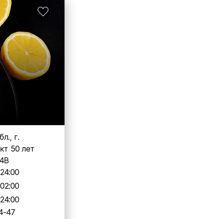
л., г.
кт 50 лет
54В
-24:00
-02:00
-24:00
4-47