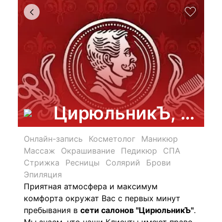
ЦирюльникЪ, феде
Онлайн-запись
Косметолог
Маникюр
Массаж
Окрашивание
Педикюр
СПА
Стрижка
Ресницы
Солярий
Брови
Эпиляция
Приятная атмосфера и максимум
комфорта окружат Вас с первых минут
пребывания в
сети салонов "ЦирюльникЪ"
.