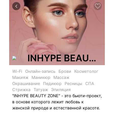
INHYPE BEAUTY ZO
Wi-Fi
Онлайн-запись
Брови
Косметолог
Макияж
Маникюр
Массаж
Окрашивание
Педикюр
Ресницы
СПА
Стрижка
Татуаж
Эпиляция
"INHYPE BEAUTY ZONE" - это бьюти-проект,
в основе которого лежит любовь к
женской природе и естественной красоте.