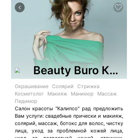
Beauty Buro Калип
Окрашивание
Солярий
Стрижка
Косметолог
Макияж
Маникюр
Массаж
Педикюр
Салон красоты "Калипсо" р
ад предложить
Вам услуги: свадебные прически и макияж,
солярий, массаж, ботокс для волос, чистку
лица, уход за проблемной кожей лица,