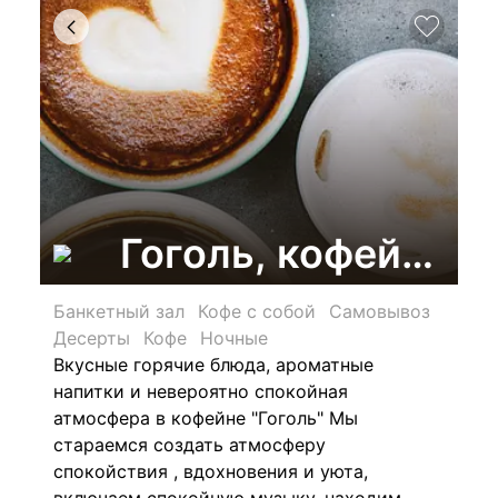
Гоголь, кофейня
Банкетный зал
Кофе с собой
Самовывоз
Десерты
Кофе
Ночные
Вкусные горячие блюда, ароматные
напитки и невероятно спокойная
атмосфера в кофейне "Гоголь"
Мы
стараемся создать атмосферу
спокойствия , вдохновения и уюта,