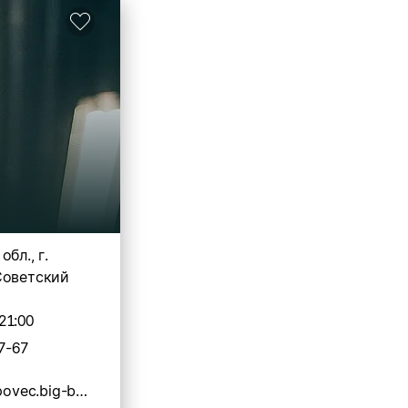
бл., г.
Советский
21:00
7-67
https://cherepovec.big-bro.pro