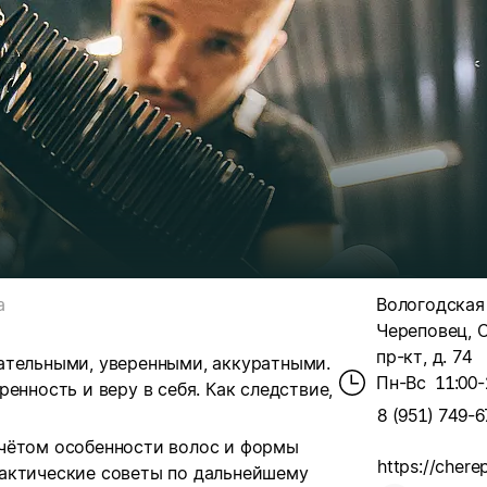
а
Вологодская о
Череповец, 
пр-кт, д. 74
ательными, уверенными, аккуратными.
Пн-Вс
11:00-
енность и веру в себя. Как следствие,
8 (951) 749-6
чётом особенности волос и формы
актические советы по дальнейшему