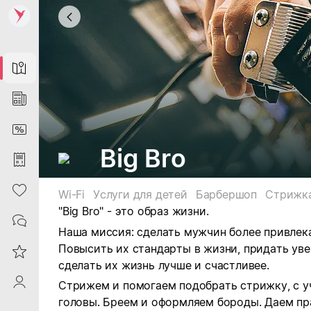
Map
News
DiscountCard
Big Bro
Purchases
Heart
Wi-Fi
Услуги для детей
Барбершоп
Стрижк
"Big Bro" - это образ жизни.
Contacts
Наша миссия: сделать мужчин более привлек
Повысить их стандарты в жизни, придать увер
Reviews
сделать их жизнь лучше и счастливее.
ProfileSaby
Стрижем и помогаем подобрать стрижку, с у
головы.
Бреем и оформляем бороды.
Даем пр