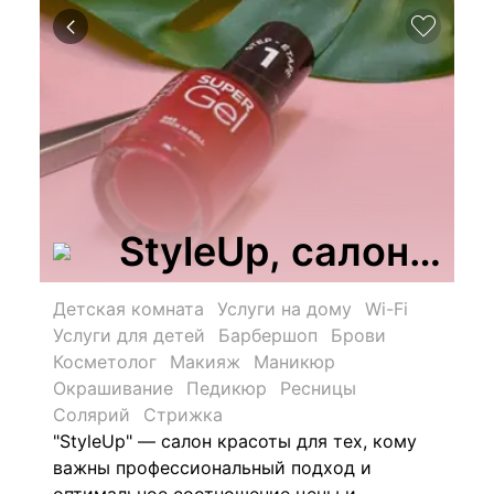
StyleUp, салон кр
Детская комната
Услуги на дому
Wi-Fi
Услуги для детей
Барбершоп
Брови
Косметолог
Макияж
Маникюр
Окрашивание
Педикюр
Ресницы
Солярий
Стрижка
"StyleUp" — салон красоты для тех, кому
важны профессиональный подход и