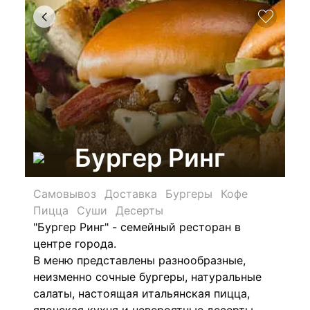
Бургер Ринг
Самовывоз
Доставка
Бургеры
Кофе
Пицца
Суши
Десерты
"Бургер Ринг" - семейный ресторан в
центре города.
В меню представлены разнообразные,
неизменно сочные бургеры, натуральные
салаты, настоящая итальянская пицца,