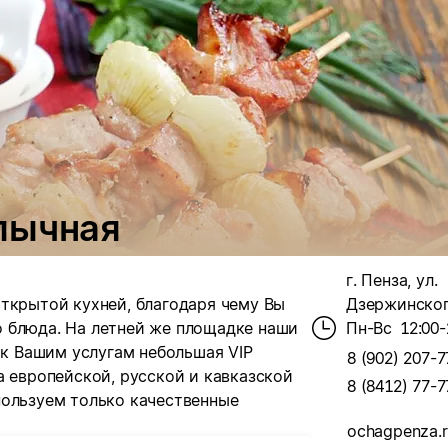
лычная
г. Пенза, ул.
ткрытой кухней, благодаря чему Вы
Дзержинского
 блюда. На летней же площадке наши
Пн-Вс
12:00-
 к Вашим услугам небольшая VIP
8 (902) 207-7
а европейской, русской и кавказской
8 (8412) 77-7
пользуем только качественные
ochagpenza.