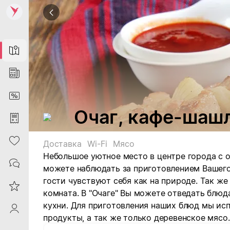
Map
News
DiscountCard
Очаг, кафе-шаш
Purchases
Heart
Доставка
Wi-Fi
Мясо
Небольшое уютное место в центре города с о
Contacts
можете наблюдать за приготовлением Вашего
гости чувствуют себя как на природе. Так же
Reviews
комната. В "Очаге" Вы можете отведать блюд
кухни. Для приготовления наших блюд мы ис
ProfileSaby
продукты, а так же только деревенское мясо.