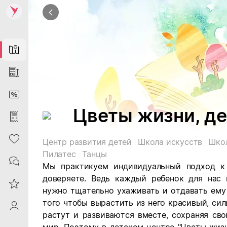
Map
News
DiscountCard
Цветы жизни, де
Purchases
Heart
Центр развития детей
Школа искусств
Школ
Пилатес
Танцы
Contacts
Мы практикуем индивидуальный подход к
доверяете. Ведь каждый ребенок для нас 
Reviews
нужно тщательно ухаживать и отдавать ему в
того чтобы вырастить из него красивый, сил
ProfileSaby
растут и развиваются вместе, сохраняя св