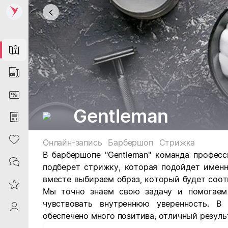
Map
News
DiscountCard
Gentleman
Purchases
Heart
Онлайн-запись
Барбершоп
Стрижка
В барбершопе "Gentleman" команда профес
Contacts
подберет стрижку, которая подойдет именн
вместе выбираем образ, который будет соот
Reviews
Мы точно знаем свою задачу и помогаем
чувствовать внутреннюю уверенность.
В 
ProfileSaby
обеспечено много позитива, отличный резуль