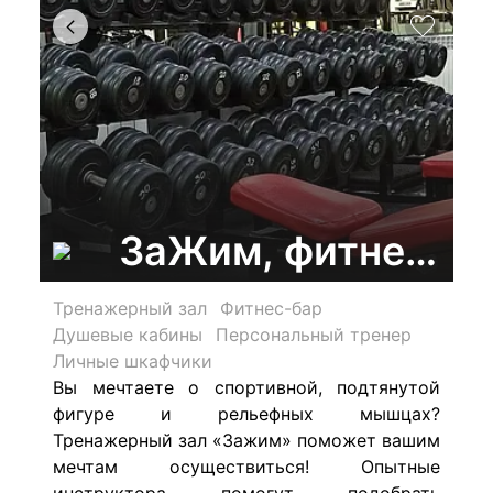
ЗаЖим, фитнес-к
Тренажерный зал
Фитнес-бар
Душевые кабины
Персональный тренер
Личные шкафчики
Вы мечтаете о спортивной, подтянутой
фигуре и рельефных мышцах?
Тренажерный зал «Зажим» поможет вашим
мечтам осуществиться! Опытные