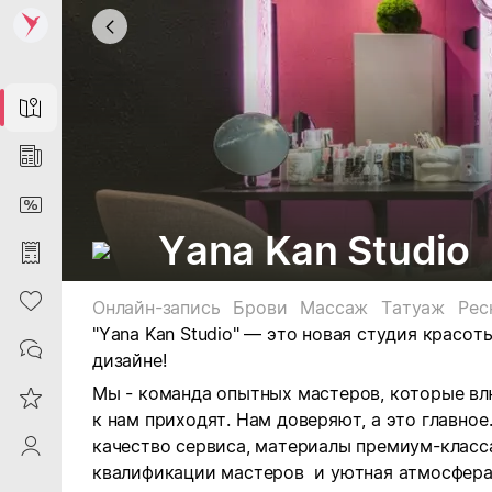
Map
News
DiscountCard
Yana Kan Studio
Purchases
Heart
Онлайн-запись
Брови
Массаж
Татуаж
Рес
"Yana Kan Studio" — это новая студия красо
Contacts
дизайне!
Мы - команда опытных мастеров, которые вл
Reviews
к нам приходят. Нам доверяют, а это главное
качество сервиса, материалы премиум-класс
ProfileSaby
квалификации мастеров и уютная атмосфера