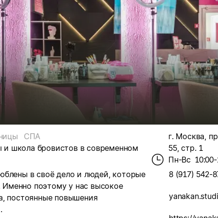
ницы
СПА
г. Москва, пр
ты и школа бровистов в современном
55, стр. 1
Пн-Вс
10:00-
юблены в своё дело и людей, которые
8 (917) 542-8
. Именно поэтому у нас высокое
yanakan.stu
а, постоянные повышения
.