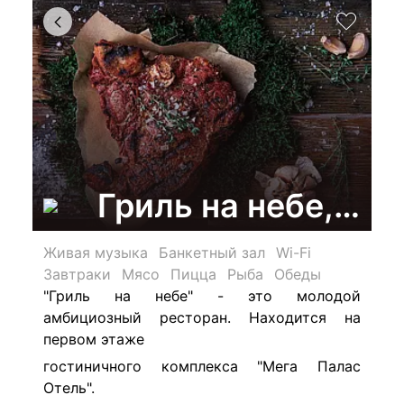
Гриль на небе, ре
Живая музыка
Банкетный зал
Wi-Fi
Завтраки
Мясо
Пицца
Рыба
Обеды
"Гриль на небе" - это молодой
амбициозный ресторан. Находится на
первом этаже
гостиничного комплекса "Мега Палас
Отель".