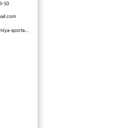
6-10
ail.com
https://akademiya-sporta21.ru