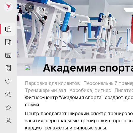
Map
News
DiscountCard
Академия спорт
Purchases
Heart
Парковка для клиентов
Персональный трене
Тренажерный зал
Аэробика, фитнес
Пилате
Contacts
Фитнес-центр "Академия спорта" создает дос
семьи.
Reviews
Центр предлагает широкий спектр тренирово
занятия, персональные тренировки с профес
ProfileSaby
кардиотренажеры и силовые залы.