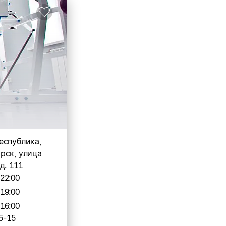
еспублика,
рск, улица
д. 111
-22:00
-19:00
-16:00
5-15