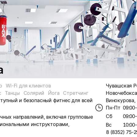
а
р
Wi-Fi для клиентов
Чувашская Р
с
Танцы
Солярий
Йога
Стретчинг
Новочебокса
тупный и безопасный фитнес для всей
Винокурова, 
Пн-Пт
09:00
Сб
09:00
чных направлений, включая групповые
сиональными инструкторами,
Вс
10:00
8 (8352) 75-2