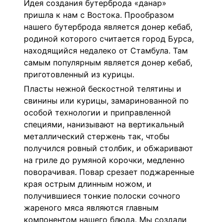
Идея создания бутерброда «данар»
пришла к нам с Востока. Прообразом
нашего бутерброда является донер кебаб,
родиной которого считается город Бурса,
находящийся недалеко от Стамбула. Там
самым популярным является донер кебаб,
приготовленный из курицы.
Пласты нежной бескостной телятины и
свинины или курицы, замаринованной по
особой технологии и приправленной
специями, нанизывают на вертикальный
металлический стержень так, чтобы
получился ровный столбик, и обжаривают
на гриле до румяной корочки, медленно
поворачивая. Повар срезает поджаренные
края острым длинным ножом, и
получившиеся тонкие полоски сочного
жареного мяса являются главным
компонентом нашего блюда. Мы создали