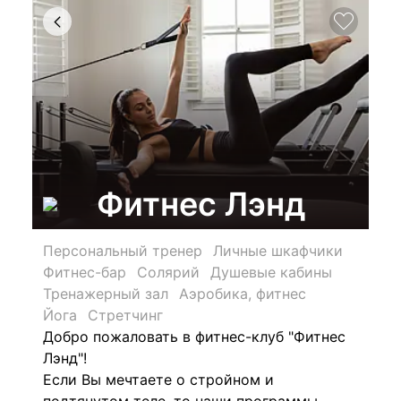
Фитнес Лэнд
Персональный тренер
Личные шкафчики
Фитнес-бар
Солярий
Душевые кабины
Тренажерный зал
Аэробика, фитнес
Йога
Стретчинг
Добро пожаловать в фитнес-клуб "Фитнес
Лэнд"!
Если Вы мечтаете о стройном и