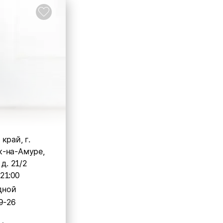
край, г.
-на-Амуре,
 д. 21/2
-21:00
дной
9-26