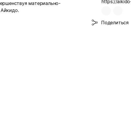
https://aikid
вершенствуя материально-
 Айкидо.
Поделиться