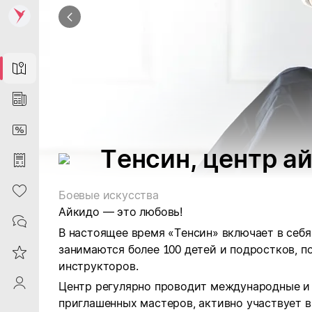
Map
News
DiscountCard
Тенсин, центр а
Purchases
Heart
Боевые искусства
Айкидо — это любовь!
Contacts
В настоящее время «Тенсин» включает в себя
занимаются более 100 детей и подростков, 
Reviews
инструкторов.
ProfileSaby
Центр регулярно проводит международные и 
приглашенных мастеров, активно участвует в