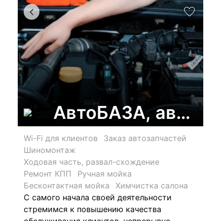
АвтоБАЗА, автоце
Wi-Fi для клиентов
Заказ автозапчастей
Шиномонтаж
Ходовая часть, развал-схождение
Ремонт КПП
Ручная мойка
Бесконтактная мойка
Химчистка салона
С самого начала своей деятельности
стремимся к повышению качества