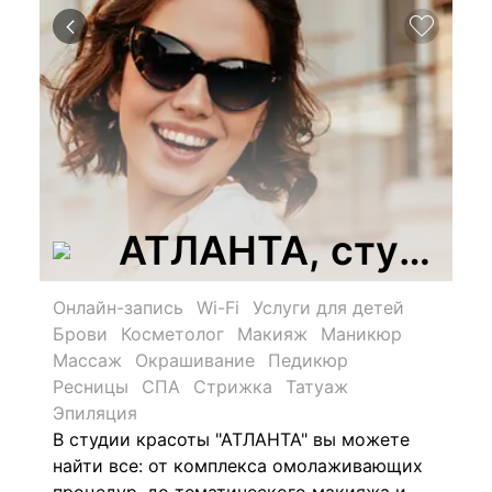
АТЛАНТА, студия 
Онлайн-запись
Wi-Fi
Услуги для детей
Брови
Косметолог
Макияж
Маникюр
Массаж
Окрашивание
Педикюр
Ресницы
СПА
Стрижка
Татуаж
Эпиляция
В студии красоты "
АТЛАНТА"
вы можете
найти все: от комплекса омолаживающих