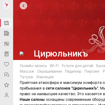
Map
News
DiscountCard
Цирюльникъ
Purchases
Heart
Онлайн-запись
Wi-Fi
Услуги для детей
Бро
Массаж
Окрашивание
Педикюр
Пирсинг
Р
Contacts
Татуаж
Эпиляция
Приятная атмосфера и максимум комфорта о
Reviews
пребывания в
сети салонов "ЦирюльникЪ"
. М
право на наивысшее качество. Это касается 
ProfileSaby
Наши салоны
оснащены современным оборуд