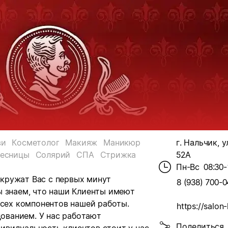
ви
Косметолог
Макияж
Маникюр
г. Нальчик, у
есницы
Солярий
СПА
Стрижка
52А
Пн-Вс
08:30-
кружат Вас с первых минут
8 (938) 700-0
ы знаем, что наши Клиенты имеют
всех компонентов нашей работы.
https://salon-
ованием. У нас работают
Поделиться