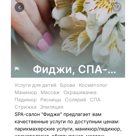
Фиджи, СПА-сало
Услуги для детей
Брови
Косметолог
Маникюр
Массаж
Окрашивание
Педикюр
Ресницы
Солярий
СПА
Стрижка
Эпиляция
SPA-салон "Фиджи"
предлагает вам
качественные услуги по доступным ценам:
п
арикмахерские услуги, м
аникюр/п
едикюр,