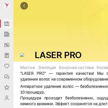
Map
News
DiscountCard
LASER PRO
Purchases
Heart
Массаж
Эпиляция
Бонусная система
Косме
"LASER PRO" — гарантия качества! Мы с
Contacts
удалении волос на современном оборудовани
Аппаратное удаление волос — безболезненное
Reviews
10 процедур.
Процедура проходит безболезненно, ощущ
ProfileSaby
немного времени. Эффект сохранятся на длит