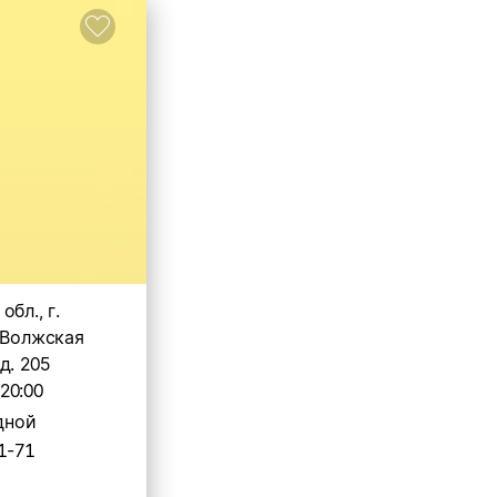
бл., г.
 Волжская
д. 205
-20:00
дной
1-71