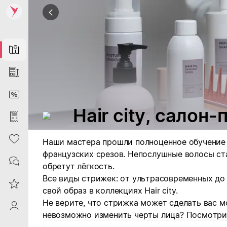
Map
News
DiscountCard
Hair city, салон
Purchases
Heart
Наши мастера прошли полноценное обучение
французских срезов. Непослушные волосы ст
Contacts
обретут лёгкость.
Все виды стрижек: от ультрасовременных до
Reviews
свой образ в коллекциях Hair city.
Не верите, что стрижка может сделать вас м
ProfileSaby
невозможно изменить черты лица? Посмотри