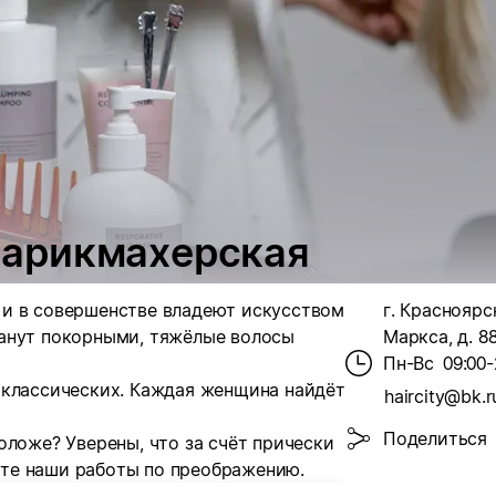
-парикмахерская
 и в совершенстве владеют искусством
г. Красноярск
анут покорными, тяжёлые волосы
Маркса, д. 8
Пн-Вс
09:00-
 классических. Каждая женщина найдёт
haircity@bk.r
Поделиться
оложе? Уверены, что за счёт прически
те наши работы по преображению.