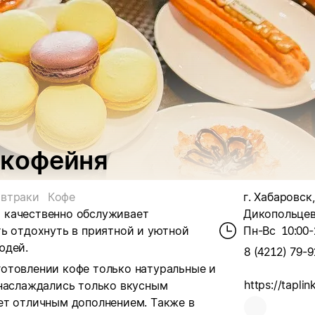
, кофейня
автраки
Кофе
г. Хабаровск,
 и качественно обслуживает
Дикопольцева
ь отдохнуть в приятной и уютной
Пн-Вс
10:00-
юдей.
8 (4212) 79-9
отовлении кофе только натуральные и
 наслаждались только вкусным
ет отличным дополнением. Также в