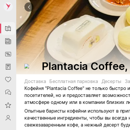
Map
News
DiscountCard
Plantacia Coffee
Purchases
Heart
Доставка
Бесплатная парковка
Десерты
З
Кофейня "Plantacia Coffee" не только быстро
Contacts
посетителей, но и предоставляет возможност
атмосфере одному или в компании близких л
Reviews
Опытные баристы кофейни используют в приг
качественные ингредиенты, чтобы вы всегда
ProfileSaby
свежезаваренным кофе, а нежный десерт буд