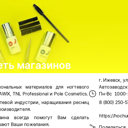
еть магазинов
г. Ижевск, ул
иональных материалов для ногтевого
Автозаводска
IX, TNL Professional и Pole Cosmetics.
Пн-Вс
10:00-
гтевой индустрии, наращивания ресниц
8 (800) 250-5
роизводителя.
https://hochu
зина всегда помогут Вам сделать
шают Ваши пожелания.
Поделиться