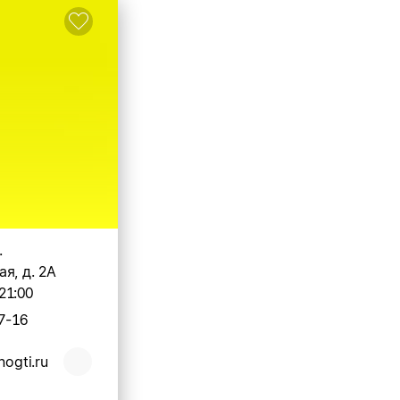
.
я, д. 2А
21:00
7-16
nogti.ru