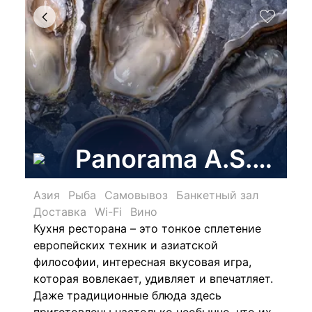
Panorama A.S.P., 
Азия
Рыба
Самовывоз
Банкетный зал
Доставка
Wi-Fi
Вино
Кухня ресторана – это тонкое сплетение
европейских техник и азиатской
философии, интересная вкусовая игра,
которая вовлекает, удивляет и впечатляет.
Даже традиционные блюда здесь