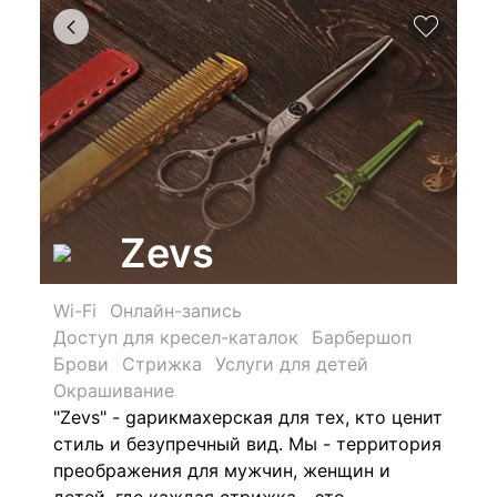
Zevs
Wi-Fi
Онлайн-запись
Доступ для кресел-каталок
Барбершоп
Брови
Стрижка
Услуги для детей
Окрашивание
"Zevs" - gарикмахерская для тех, кто ценит
стиль и безупречный вид. Мы - территория
преображения для мужчин, женщин и