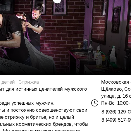
 детей
Стрижка
Московская 
ыт для истинных ценителей мужского
Щёлково, Со
улица, д. 16 
среди успешных мужчин.
Пн-Вс
10:00-
ты и постоянно совершенствуют свои
8 (926) 129-0
е стрижку и бритье, но и целый
8 (499) 517-9
альных косметических брендов, чтобы