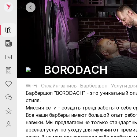
Map
News
DiscountCard
BORODACH
Purchases
Heart
Wi-Fi
Онлайн-запись
Барбершоп
Услуги для
Барбершоп "BORODACH" - это уникальный оп
Contacts
стиля.
Миссия сети - создать тренд заботы о себе 
Reviews
Все наши барберы имеют большой опыт рабо
навыки. Мы предлагаем не только стандартны
ProfileSaby
арсенал услуг по уходу для мужчин от преми