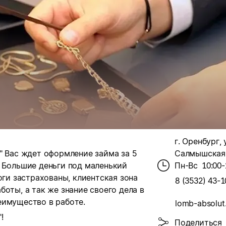
г. Оренбург, 
" Вас ждет оформление займа за 5
Салмышская,
. Большие деньги под маленький
Пн-Вс
10:00-
оги застрахованы, клиентская зона
8 (3532) 43-1
оты, а так же знание своего дела в
еимущество в работе.
lomb-absolut
!
Поделиться