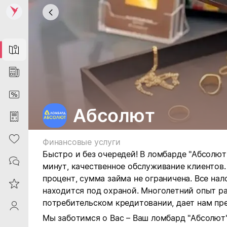
Map
News
DiscountCard
Абсолют
Purchases
Heart
Финансовые услуги
Быстро и без очередей! В ломбарде "Абсолют
Contacts
минут, качественное обслуживание клиентов
процент, сумма займа не ограничена. Все нал
Reviews
находится под охраной. Многолетний опыт раб
потребительском кредитовании, дает нам пр
ProfileSaby
Мы заботимся о Вас – Ваш ломбард "Абсолют"