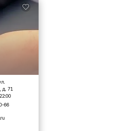
ул.
 д. 71
22:00
0-66
.ru