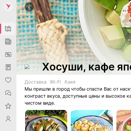
Map
News
DiscountCard
Хосуши, кафе яп
Purchases
Heart
Доставка
Wi-Fi
Азия
Мы пришли в город чтобы спасти Вас от наск
Contacts
контраст вкуса, доступные цены и высокое ка
чистом виде.
Reviews
ProfileSaby