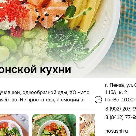
онской кухни
г. Пенза, ул.
учившей, однообразной еды, ХО - это
115А, к. 2
чество. Не просто еда, а эмоции в
Пн-Вс
10:00-
8 (902) 207-9
8 (8412) 77-9
hosushi.ru