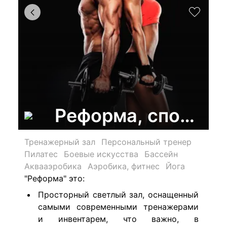
Реформа, спортив
Тренажерный зал
Персональный тренер
Пилатес
Боевые искусства
Бассейн
Аквааэробика
Аэробика, фитнес
Йога
"Реформа" это:
Просторный светлый зал, оснащенный
самыми современными тренажерами
и инвентарем, что важно, в