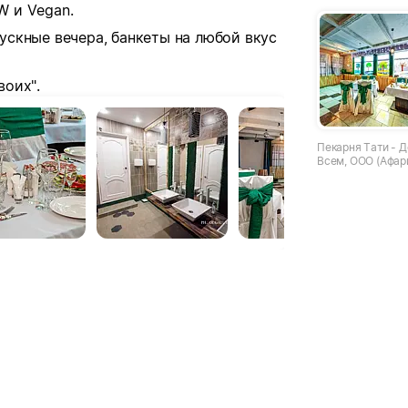
W и Vegan.
скные вечера, банкеты на любой вкус
воих".
Пекарня Тати - 
Всем, ООО (Афар