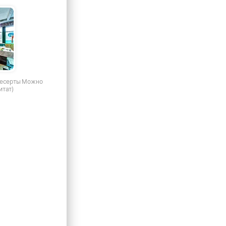
Десерты Можно
итат)