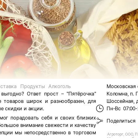
ставка
Продукты
Алкоголь
Московская об
 выгодно? Ответ прост – "Пятёрочка"
Коломна, п. П
е товаров широк и разнообразен, для
Шоссейная, д
е скидки и акции.
Пн-Вс
07:00-
мог порадовать себя и своих близких
Поделиться
большое внимание свежести и качеству
цепции мы непосредственно в торговом
Агроторг, ООО, П