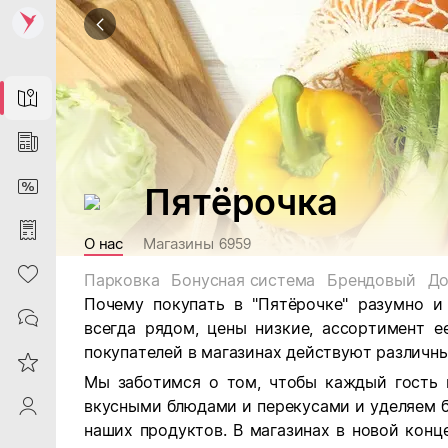
Map
News
DiscountCard
Пятёрочка
Purchases
О нас
Магазины
6959
Heart
Парковка
Бонусная система
Брендовый
До
Почему покупать в "Пятёрочке" разумно и
Contacts
всегда рядом, цены низкие, ассортимент е
покупателей в магазинах действуют различны
Reviews
Мы заботимся о том, чтобы каждый гость 
вкусными блюдами и перекусами и уделяем 
ProfileSaby
наших продуктов. В магазинах в новой кон