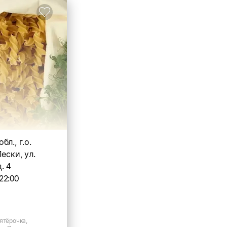
л., г.о.
ески, ул.
. 4
22:00
ятёрочка,