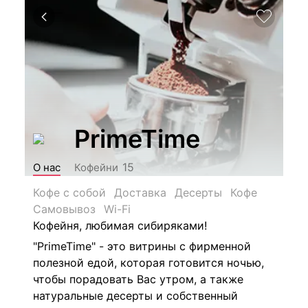
PrimeTime
15
О нас
Кофейни
Кофе с собой
Доставка
Десерты
Кофе
Самовывоз
Wi-Fi
Кофейня, любимая сибиряками!
"PrimeTime" - это витрины с фирменной
полезной едой, которая готовится ночью,
чтобы порадовать Вас утром, а также
натуральные десерты и собственный