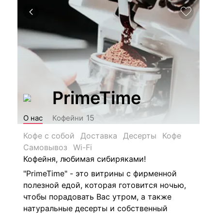
PrimeTime
15
О нас
Кофейни
Кофе с собой
Доставка
Десерты
Кофе
Самовывоз
Wi-Fi
Кофейня, любимая сибиряками!
"PrimeTime" - это витрины с фирменной
полезной едой, которая готовится ночью,
чтобы порадовать Вас утром, а также
натуральные десерты и собственный