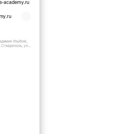
s-academy.ru
my.ru
адемия Улыбок),
. Ставрополь, ул.