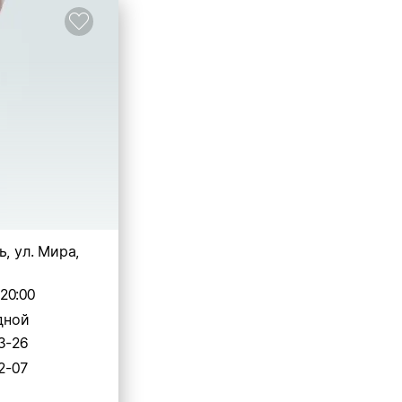
ь, ул. Мира,
-20:00
дной
3-26
2-07