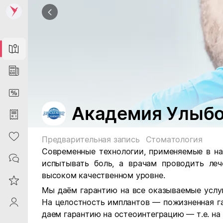
Map
News
DiscountCard
Академия Улыб
Purchases
Heart
Предварительная запись
Стоматология
Современные технологии, применяемые в на
Contacts
испытывать боль, а врачам проводить леч
высоком качественном уровне.
Reviews
Мы даём гарантию на все оказываемые услу
На целостность имплантов — пожизненная г
ProfileSaby
даем гарантию на остеоинтеграцию — т.е. на