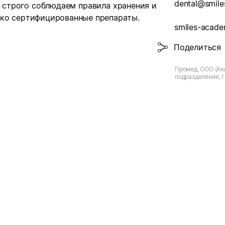
dental@smile
 строго соблюдаем правила хранения и
ько сертифицированные препараты.
smiles-acade
Поделиться
Промед, ООО (Ак
подразделение, г
Мира