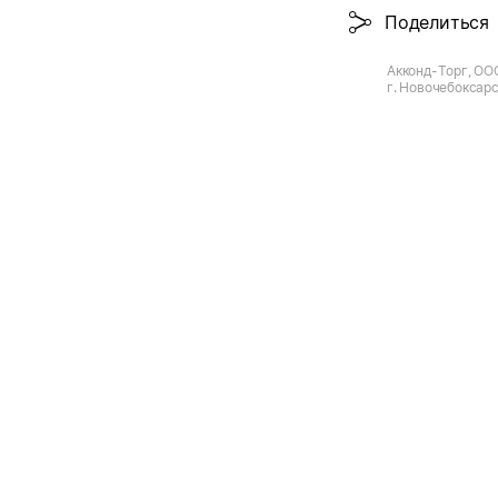
Поделиться
Акконд-Торг, ОО
г. Новочебоксарс
д.44