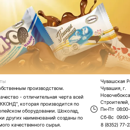
ты
Чувашская Р
собственным производством.
Чувашия, г.
Новочебоксар
ачество - отличительная черта всей
Строителей, 
ККОНД", которая производится по
Пн-Пт
08:00
опейском оборудовании.
Шоколад,
Сб-Вс
09:00
тки других наименований созданы по
мого качественного сырья.
8 (8352) 77-2