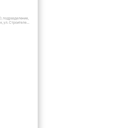
О, подразделение,
к, ул. Строителей,