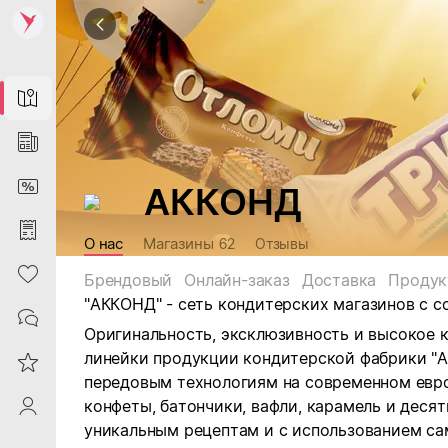
Map
News
DiscountCard
АККОНД
Purchases
О нас
Магазины
62
Отзывы
Heart
Брендовый
Онлайн-заказ
Доставка
Продук
"АККОНД" -
сеть кондитерских магазинов с 
Contacts
Оригинальность, эксклюзивность и высокое к
линейки продукции кондитерской фабрики "А
Reviews
передовым технологиям на современном евр
конфеты, батончики, вафли, карамель и деся
ProfileSaby
уникальным рецептам и с использованием са