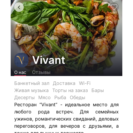
Vivant
Отзывы
О нас
Банкетный зал
Доставка
Wi-Fi
Живая музыка
Торты на заказ
Бары
Десерты
Мясо
Рыба
Обеды
Ресторан “Vivant” - идеальное место для
любого рода встреч. Для семейных
ужинов, романтических свиданий, деловых
переговоров, для вечеров с друзьями, а