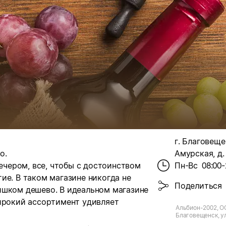
г. Благовеще
о.
Амурская, д.
вечером, все, чтобы с достоинством
Пн-Вс
08:00-
ие. В таком магазине никогда не
Поделиться
ишком дешево. В идеальном магазине
широкий ассортимент удивляет
Альбион-2002, ОО
Благовещенск, у