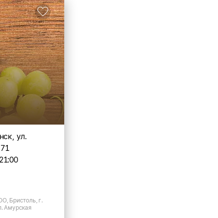
нск, ул.
 71
21:00
О, Бристоль, г.
л. Амурская