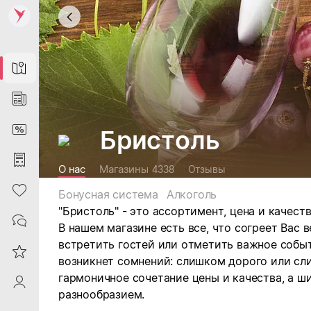
Map
News
DiscountCard
Бристоль
Purchases
О нас
Магазины
4338
Отзывы
Heart
Бонусная система
Алкоголь
"Бристоль" - это ассортимент, цена и качеств
Contacts
В нашем магазине есть все, что согреет Вас 
встретить гостей или отметить важное событ
Reviews
возникнет сомнений: слишком дорого или сл
гармоничное сочетание цены и качества, а 
ProfileSaby
разнообразием.