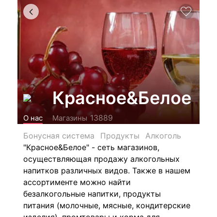
Красное&Белое
13889
О нас
Магазины
Бонусная система
Продукты
Алкоголь
"Красное&Белое" - сеть магазинов,
осуществляющая продажу алкогольных
напитков различных видов.
Также в нашем
ассортименте можно найти
безалкогольные напитки, продукты
питания (молочные, мясные, кондитерские