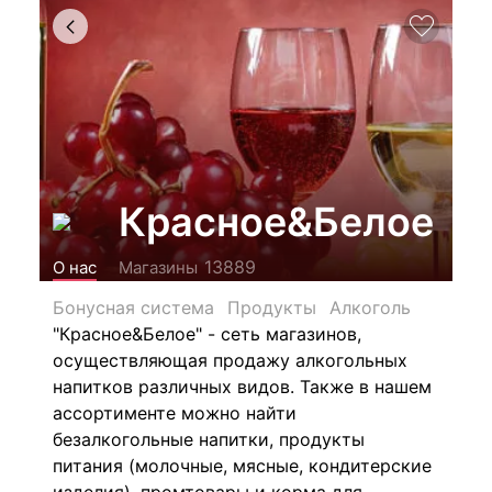
Красное&Белое
13889
О нас
Магазины
Бонусная система
Продукты
Алкоголь
"Красное&Белое" - сеть магазинов,
осуществляющая продажу алкогольных
напитков различных видов.
Также в нашем
ассортименте можно найти
безалкогольные напитки, продукты
питания (молочные, мясные, кондитерские