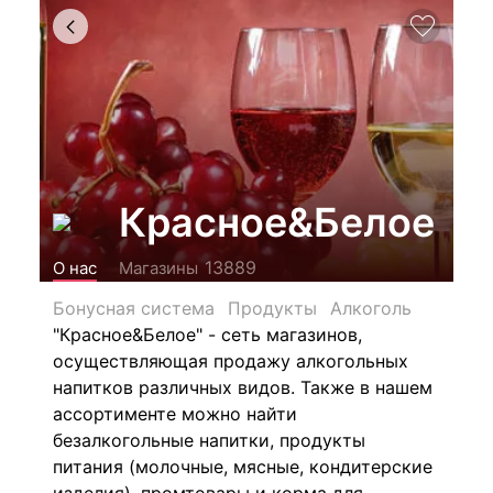
Красное&Белое
13889
О нас
Магазины
Бонусная система
Продукты
Алкоголь
"Красное&Белое" - сеть магазинов,
осуществляющая продажу алкогольных
напитков различных видов.
Также в нашем
ассортименте можно найти
безалкогольные напитки, продукты
питания (молочные, мясные, кондитерские