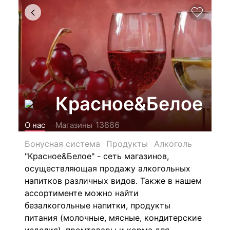
Красное&Белое
13886
О нас
Магазины
Бонусная система
Продукты
Алкоголь
"Красное&Белое" - сеть магазинов,
осуществляющая продажу алкогольных
напитков различных видов.
Также в нашем
ассортименте можно найти
безалкогольные напитки, продукты
питания (молочные, мясные, кондитерские