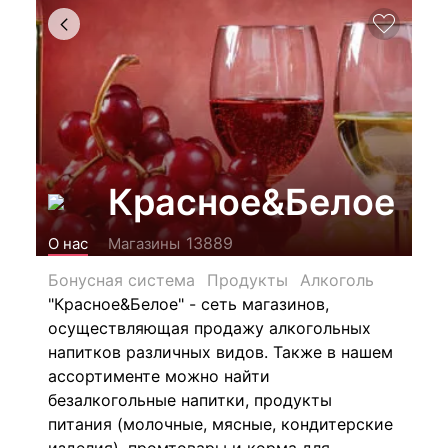
Красное&Белое
13889
О нас
Магазины
Бонусная система
Продукты
Алкоголь
"Красное&Белое" - сеть магазинов,
осуществляющая продажу алкогольных
напитков различных видов.
Также в нашем
ассортименте можно найти
безалкогольные напитки, продукты
питания (молочные, мясные, кондитерские